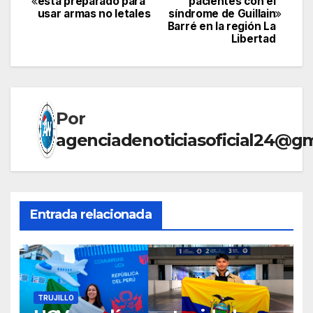
está preparado para
pacientes con el
usar armas no letales
síndrome de Guillain
de
Barré en la región La
Libertad
entradas
Por
agenciadenoticiasoficial24@g
Entrada relacionada
TRUJILLO