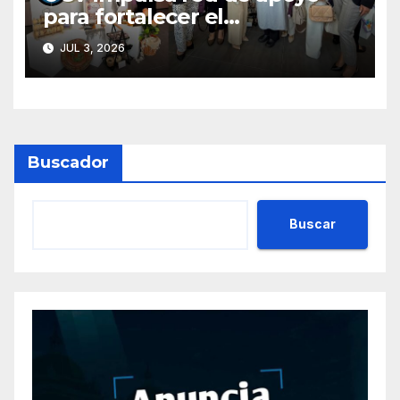
para fortalecer el
emprendimiento femenino
JUL 3, 2026
con el programa UNIDAS
Buscador
Buscar