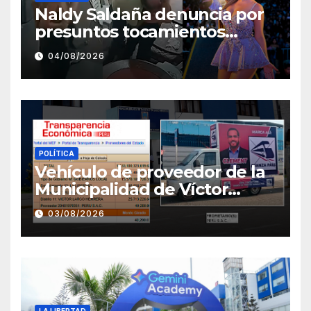
Naldy Saldaña denuncia por
presuntos tocamientos
indebidos a director musical
04/08/2026
de La Bella Luz
POLÍTICA
Vehículo de proveedor de la
Municipalidad de Víctor
Larco aparece con publicidad
03/08/2026
de campaña de León
Clement
LA LIBERTAD