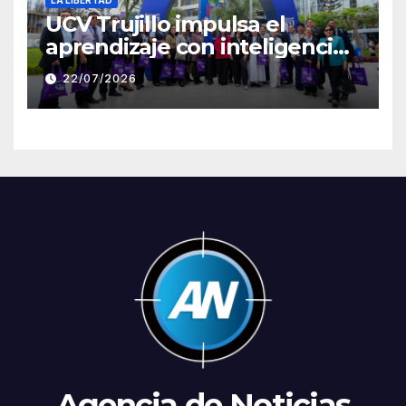
UCV Trujillo impulsa el
aprendizaje con inteligencia
artificial a través de Google
22/07/2026
Gemini
Agencia de Noticias