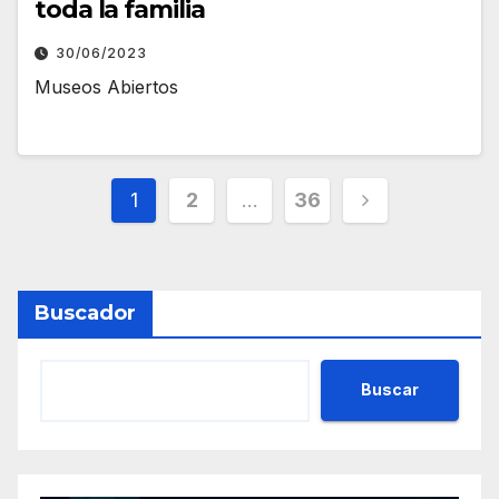
toda la familia
30/06/2023
Museos Abiertos
Paginación
1
2
…
36
de
entradas
Buscador
Buscar