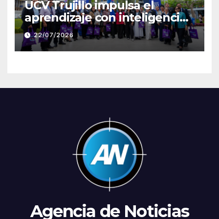
UCV Trujillo impulsa el
aprendizaje con inteligencia
artificial a través de Google
22/07/2026
Gemini
Agencia de Noticias