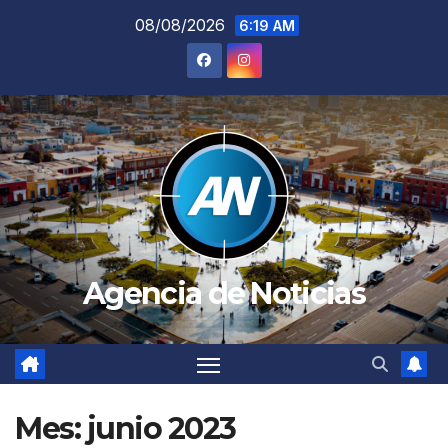
Saltar
08/08/2026
6:19 AM
al
contenido
Agencia de Noticias
Mes:
junio 2023