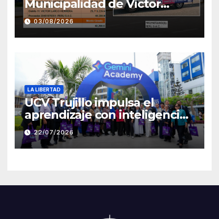
Municipalidad de Víctor
Larco aparece con publicidad
03/08/2026
de campaña de León
Clement
LA LIBERTAD
UCV Trujillo impulsa el
aprendizaje con inteligencia
artificial a través de Google
22/07/2026
Gemini