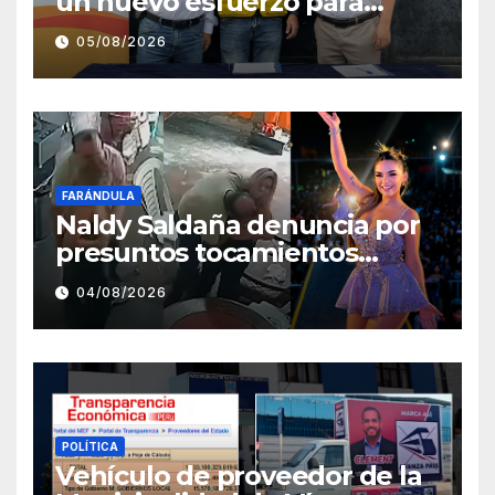
un nuevo esfuerzo para
fortalecer la atención en el
05/08/2026
Centro de Salud de Salaverry
FARÁNDULA
Naldy Saldaña denuncia por
presuntos tocamientos
indebidos a director musical
04/08/2026
de La Bella Luz
POLÍTICA
Vehículo de proveedor de la