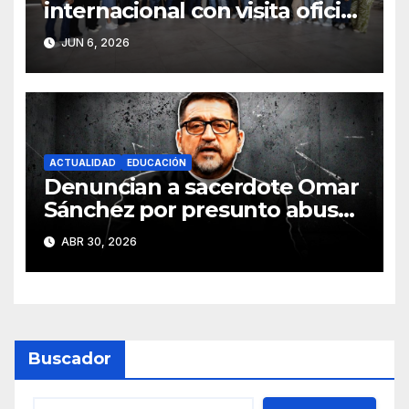
internacional con visita oficial
a Humanitas University en
JUN 6, 2026
Italia
ACTUALIDAD
EDUCACIÓN
Denuncian a sacerdote Omar
Sánchez por presunto abuso
sexual contra joven
ABR 30, 2026
Buscador