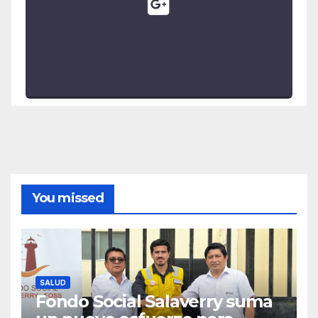
You missed
SALUD
Fondo Social Salaverry suma