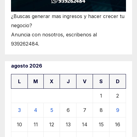
¿Buscas generar mas ingresos y hacer crecer tu
negocio?
Anuncia con nosotros, escribenos al
939262484.
agosto 2026
L
M
X
J
V
S
D
1
2
3
4
5
6
7
8
9
10
11
12
13
14
15
16