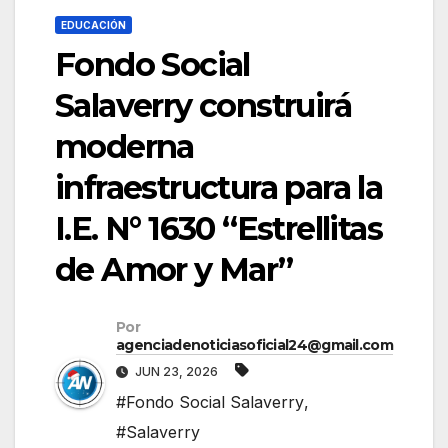
EDUCACIÓN
Fondo Social
Salaverry construirá
moderna
infraestructura para la
I.E. N° 1630 “Estrellitas
de Amor y Mar”
Por
agenciadenoticiasoficial24@gmail.com
JUN 23, 2026
#Fondo Social Salaverry
,
#Salaverry