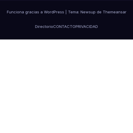
Funciona gracias a WordPress
|
Tema: Newsup de
Themeansar
Directorio
CONTACTO
PRIVACIDAD