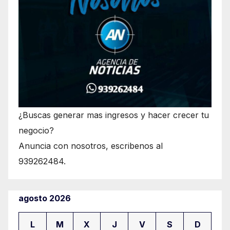
¿Buscas generar mas ingresos y hacer crecer tu
negocio?
Anuncia con nosotros, escribenos al
939262484.
agosto 2026
L
M
X
J
V
S
D