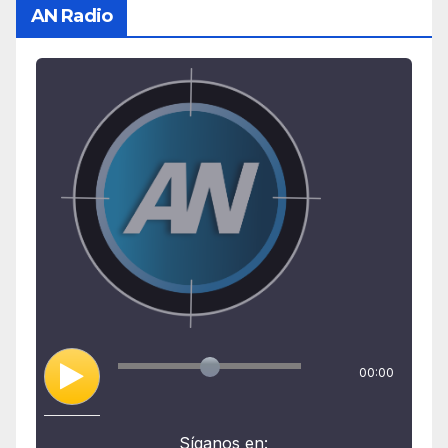
AN Radio
00:00
Síganos en: