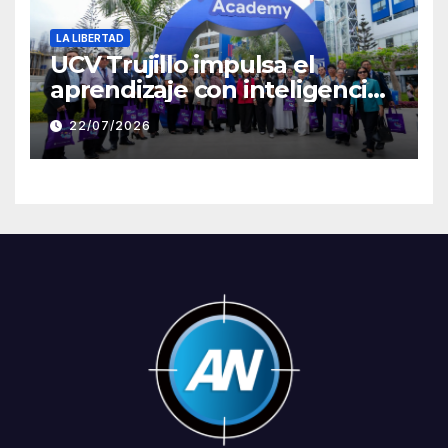
LA LIBERTAD
UCV Trujillo impulsa el
aprendizaje con inteligencia
artificial a través de Google
22/07/2026
Gemini