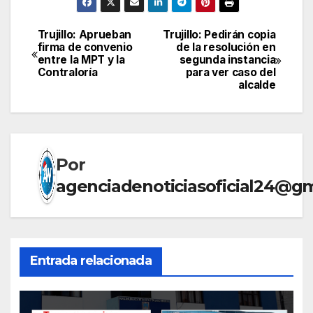
Trujillo: Aprueban
Trujillo: Pedirán copia
Navegación
firma de convenio
de la resolución en
entre la MPT y la
segunda instancia
de
Contraloría
para ver caso del
alcalde
entradas
Por
agenciadenoticiasoficial24@g
Entrada relacionada