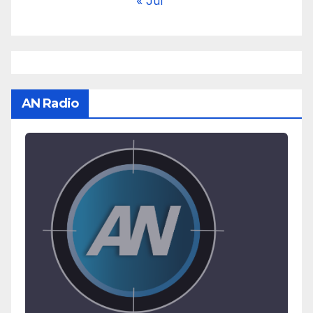
« Jul
AN Radio