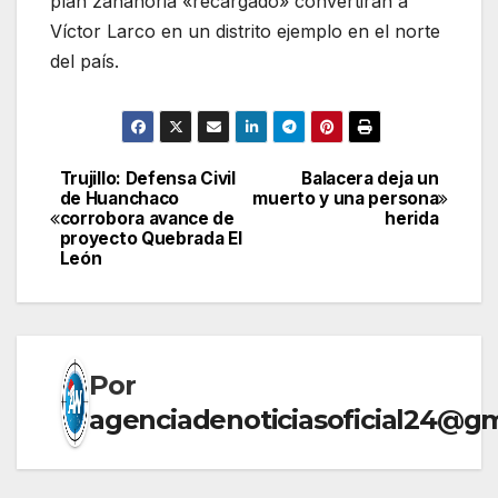
plan zanahoria «recargado» convertirán a
Víctor Larco en un distrito ejemplo en el norte
del país.
Trujillo: Defensa Civil
Balacera deja un
Navegación
de Huanchaco
muerto y una persona
corrobora avance de
herida
de
proyecto Quebrada El
León
entradas
Por
agenciadenoticiasoficial24@g