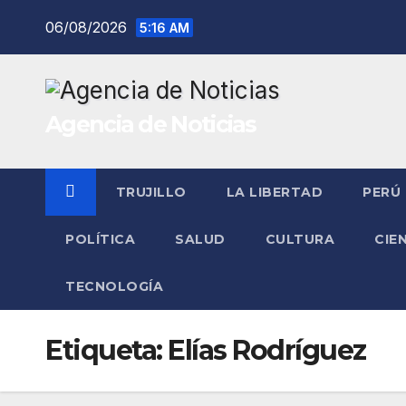
Saltar
06/08/2026
5:16 AM
al
contenido
Agencia de Noticias
TRUJILLO
LA LIBERTAD
PERÚ
POLÍTICA
SALUD
CULTURA
CIE
TECNOLOGÍA
Etiqueta:
Elías Rodríguez