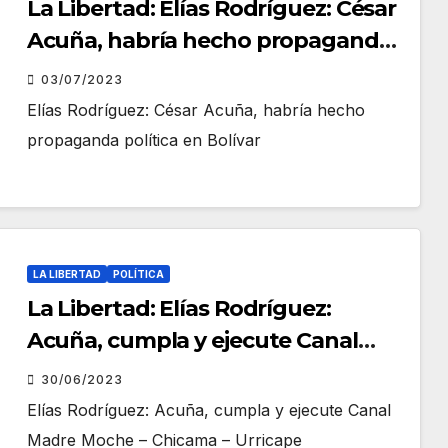
La Libertad: Elías Rodríguez: César
Acuña, habría hecho propaganda
política en Bolívar
03/07/2023
Elías Rodríguez: César Acuña, habría hecho
propaganda política en Bolívar
LA LIBERTAD
POLÍTICA
La Libertad: Elías Rodríguez:
Acuña, cumpla y ejecute Canal
Madre Moche – Chicama – Urricape
30/06/2023
Elías Rodríguez: Acuña, cumpla y ejecute Canal
Madre Moche – Chicama – Urricape