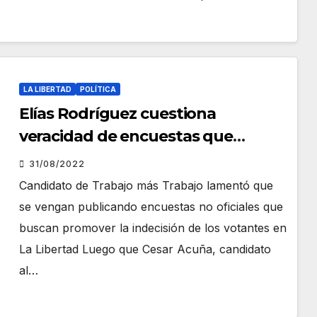
LA LIBERTAD
POLÍTICA
Elías Rodríguez cuestiona
veracidad de encuestas que
ponen favorito a Cesar Acuña
31/08/2022
Candidato de Trabajo más Trabajo lamentó que
se vengan publicando encuestas no oficiales que
buscan promover la indecisión de los votantes en
La Libertad Luego que Cesar Acuña, candidato
al…