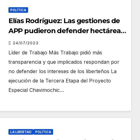
POLÍTICA
Elías Rodríguez: Las gestiones de
APP pudieron defender hectáreas
de Chavimochic, pero fallaron
24/07/2023
Líder de Trabajo Más Trabajo pidió más
transparencia y que implicados respondan por
no defender los intereses de los liberteños La
ejecución de la Tercera Etapa del Proyecto
Especial Chavimochic…
LA LIBERTAD
POLÍTICA