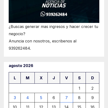
¿Buscas generar mas ingresos y hacer crecer tu
negocio?
Anuncia con nosotros, escribenos al
939262484.
agosto 2026
L
M
X
J
V
S
D
1
2
3
4
5
6
7
8
9
10
11
12
13
14
15
16