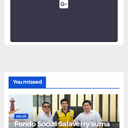
You missed
SALUD
Fondo Social Salaverry suma