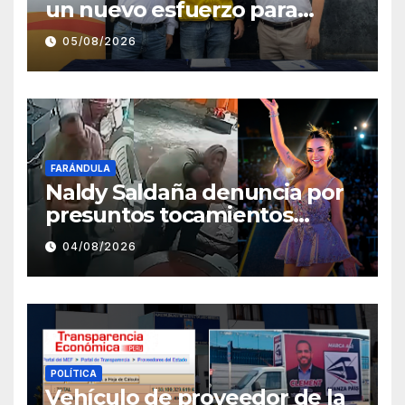
un nuevo esfuerzo para
fortalecer la atención en el
05/08/2026
Centro de Salud de Salaverry
FARÁNDULA
Naldy Saldaña denuncia por
presuntos tocamientos
indebidos a director musical
04/08/2026
de La Bella Luz
POLÍTICA
Vehículo de proveedor de la