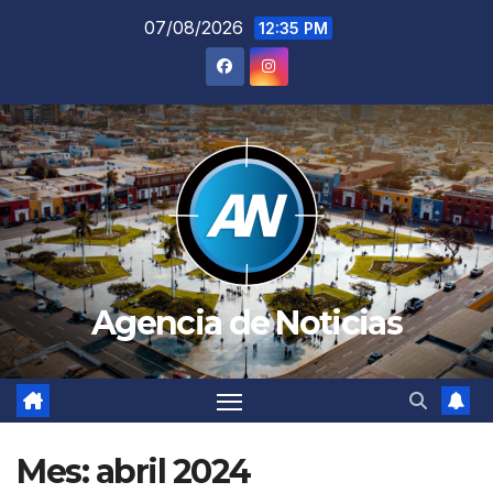
Saltar
07/08/2026
12:35 PM
al
contenido
Agencia de Noticias
Mes:
abril 2024