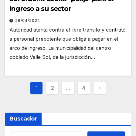
ingreso a su sector
26/04/2024
Autoridad atenta contra el libre tránsito y contrató
a personal prepotente que obliga a pagar en el
arco de ingreso. La municipalidad del centro
poblado Valle Sol, de la jurisdicción…
Paginación
1
2
…
4
de
entradas
Buscador