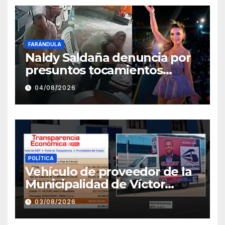
FARÁNDULA
Naldy Saldaña denuncia por
presuntos tocamientos
indebidos a director musical
04/08/2026
de La Bella Luz
POLÍTICA
Vehículo de proveedor de la
Municipalidad de Víctor
Larco aparece con publicidad
03/08/2026
de campaña de León
Clement