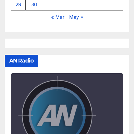
29
30
« Mar
May »
AN Radio