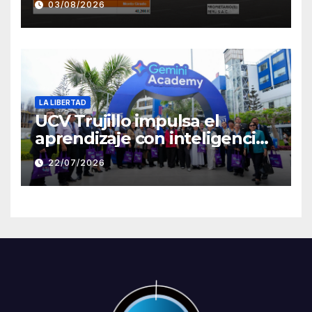
03/08/2026
de campaña de León
Clement
LA LIBERTAD
UCV Trujillo impulsa el
aprendizaje con inteligencia
artificial a través de Google
22/07/2026
Gemini