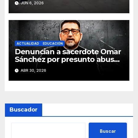
JUN 6, 2026
Italia
ACTUALIDAD
EDUCACIÓN
Denuncian a sacerdote Omar
Sánchez por presunto abuso
sexual contra joven
ABR 30, 2026
Buscador
Buscar