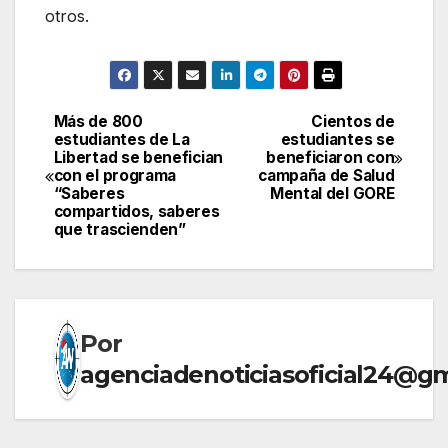
otros.
Más de 800
Cientos de
Navegación
estudiantes de La
estudiantes se
Libertad se benefician
beneficiaron con
de
con el programa
campaña de Salud
“Saberes
Mental del GORE
entradas
compartidos, saberes
que trascienden”
Por
agenciadenoticiasoficial24@g