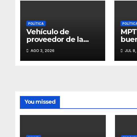
POLÍTICA
POLÍTIC
Vehículo de
MPT 
proveedor de la
buen
Municipalidad de
de S
AGO 3, 2026
JUL 8,
Víctor Larco
cons
aparece con
acre
publicidad de
expe
campaña de León
capa
Clement
segú
You missed