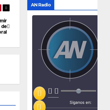
AN Radio
imir
 de
ral
Síganos en: