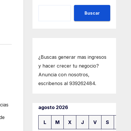
Buscar
¿Buscas generar mas ingresos
y hacer crecer tu negocio?
Anuncia con nosotros,
escribenos al 939262484.
cias
agosto 2026
 de
L
M
X
J
V
S
D