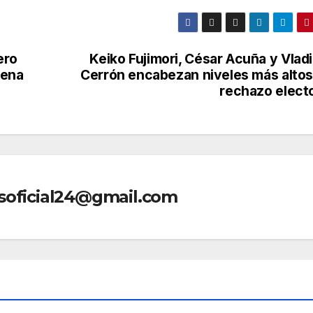
ero
Keiko Fujimori, César Acuña y Vlad
dena
Cerrón encabezan niveles más altos
rechazo electo
soficial24@gmail.com