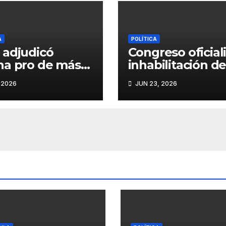
A
POLÍTICA
adjudicó
Congreso oficial
a pro de más
inhabilitación d
/ 2 millones a
Delia Espinoza p
 2026
JUN 23, 2026
orcio que no
10 años para eje
ditó
cargos públicos
riencia ni
cidad técnica,
n Contraloría