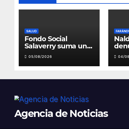
SALUD
FARÁND
Fondo Social
Nald
Salaverry suma un
den
nuevo esfuerzo
pre
05/08/2026
04/0
para fortalecer la
toc
atención en el
inde
Centro de Salud de
musi
Salaverry
Luz
Agencia de Noticias