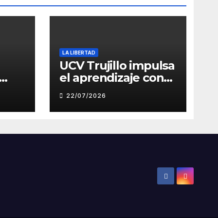
LA LIBERTAD
UCV Trujillo impulsa
el aprendizaje con
de
inteligencia artificial
22/07/2026
a través de Google
Gemini
ón