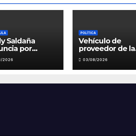
ULA
POLÍTICA
y Saldaña
Vehículo de
uncia por
proveedor de la
suntos
Municipalidad 
8/2026
03/08/2026
amientos
Víctor Larco
bidos a director
aparece con
cal de La Bella
publicidad de
campaña de Le
Clement