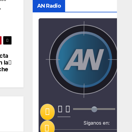
AN Radio
,
cta
n la
che
Síganos en: