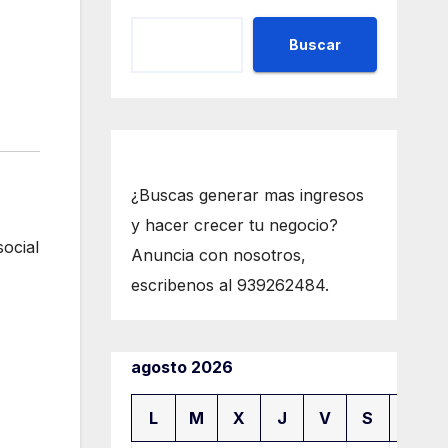
Buscar
¿Buscas generar mas ingresos
y hacer crecer tu negocio?
social
Anuncia con nosotros,
escribenos al 939262484.
agosto 2026
L
M
X
J
V
S
D