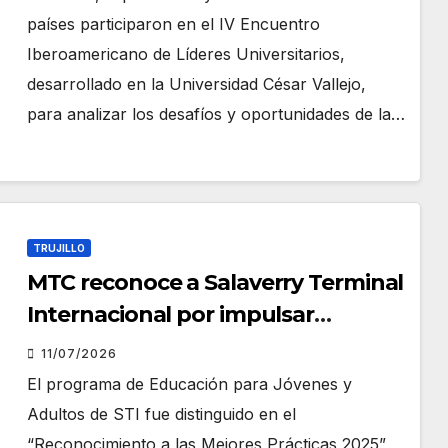
países participaron en el IV Encuentro
Iberoamericano de Líderes Universitarios,
desarrollado en la Universidad César Vallejo,
para analizar los desafíos y oportunidades de la…
TRUJILLO
MTC reconoce a Salaverry Terminal
Internacional por impulsar
programa que brinda una
11/07/2026
segunda oportunidad educativa a
El programa de Educación para Jóvenes y
jóvenes y adultos
Adultos de STI fue distinguido en el
“Reconocimiento a las Mejores Prácticas 2025”