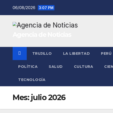
Saltar
06/08/2026
3:07 PM
al
contenido
Agencia de Noticias
TRUJILLO
LA LIBERTAD
PERÚ
POLÍTICA
SALUD
CULTURA
CIE
TECNOLOGÍA
Mes:
julio 2026