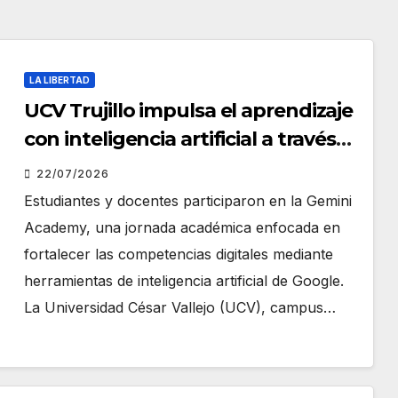
LA LIBERTAD
UCV Trujillo impulsa el aprendizaje
con inteligencia artificial a través
de Google Gemini
22/07/2026
Estudiantes y docentes participaron en la Gemini
Academy, una jornada académica enfocada en
fortalecer las competencias digitales mediante
herramientas de inteligencia artificial de Google.
La Universidad César Vallejo (UCV), campus…