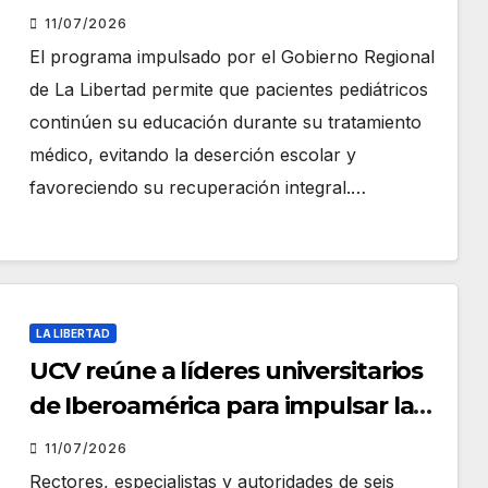
estudios gracias al Servicio
11/07/2026
Educativo Hospitalario
El programa impulsado por el Gobierno Regional
de La Libertad permite que pacientes pediátricos
continúen su educación durante su tratamiento
médico, evitando la deserción escolar y
favoreciendo su recuperación integral.…
LA LIBERTAD
UCV reúne a líderes universitarios
de Iberoamérica para impulsar la
innovación y cooperación
11/07/2026
académica
Rectores, especialistas y autoridades de seis