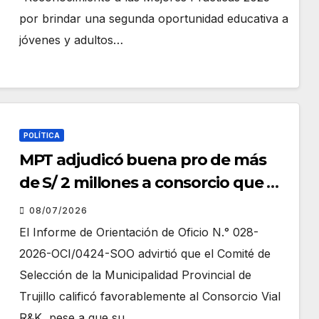
por brindar una segunda oportunidad educativa a
jóvenes y adultos…
POLÍTICA
MPT adjudicó buena pro de más
de S/ 2 millones a consorcio que no
acreditó experiencia ni capacidad
08/07/2026
técnica, según Contraloría
El Informe de Orientación de Oficio N.° 028-
2026-OCI/0424-SOO advirtió que el Comité de
Selección de la Municipalidad Provincial de
Trujillo calificó favorablemente al Consorcio Vial
R&K, pese a que su…