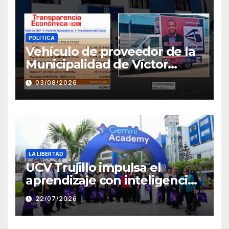
POLÍTICA
Vehículo de proveedor de la
Municipalidad de Víctor
Larco aparece con publicidad
03/08/2026
de campaña de León
Clement
LA LIBERTAD
UCV Trujillo impulsa el
aprendizaje con inteligencia
artificial a través de Google
22/07/2026
Gemini