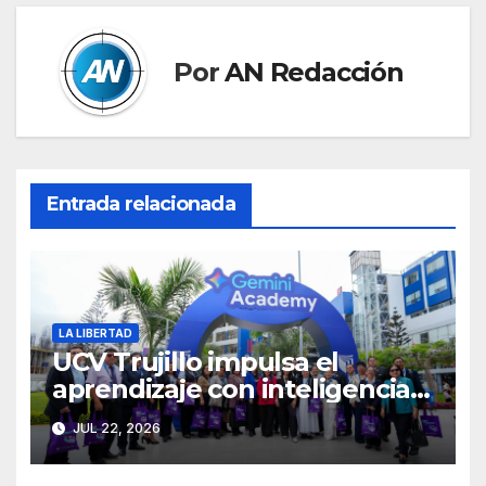
Por
AN Redacción
Entrada relacionada
LA LIBERTAD
UCV Trujillo impulsa el
aprendizaje con inteligencia
artificial a través de Google
JUL 22, 2026
Gemini