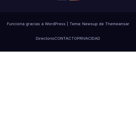
Funciona gracias a WordPress
|
Tema:
Newsup
de
Themeansar
Directorio
CONTACTO
PRIVACIDAD