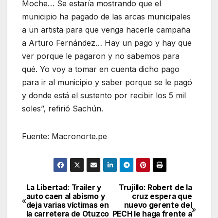
Moche… Se estaría mostrando que el
municipio ha pagado de las arcas municipales
a un artista para que venga hacerle campaña
a Arturo Fernández… Hay un pago y hay que
ver porque le pagaron y no sabemos para
qué. Yo voy a tomar en cuenta dicho pago
para ir al municipio y saber porque se le pagó
y donde está el sustento por recibir los 5 mil
soles”, refirió Sachún.
Fuente: Macronorte.pe
La Libertad: Trailer y
Trujillo: Robert de la
Navegación
auto caen al abismo y
cruz espera que
deja varias víctimas en
nuevo gerente del
de
la carretera de Otuzco
PECH le haga frente a