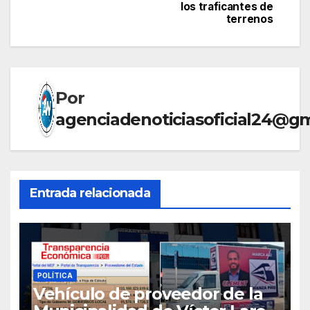
los traficantes de
entradas
terrenos
Por
agenciadenoticiasoficial24@g
Entrada relacionada
POLÍTICA
Vehículo de proveedor de la