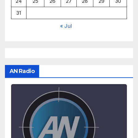
24
25
26
27
28
29
30
31
« Jul
AN Radio