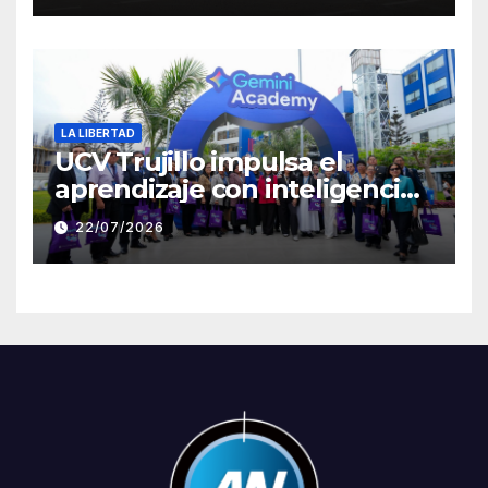
Clement
LA LIBERTAD
UCV Trujillo impulsa el
aprendizaje con inteligencia
artificial a través de Google
22/07/2026
Gemini