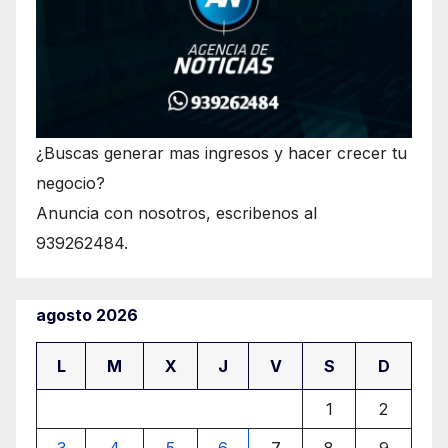
¿Buscas generar mas ingresos y hacer crecer tu
negocio?
Anuncia con nosotros, escribenos al
939262484.
agosto 2026
L
M
X
J
V
S
D
1
2
3
4
5
6
7
8
9