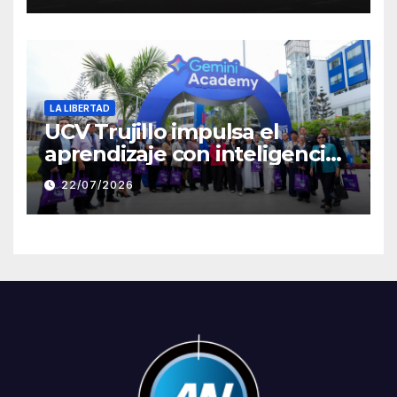
Clement
LA LIBERTAD
UCV Trujillo impulsa el
aprendizaje con inteligencia
artificial a través de Google
22/07/2026
Gemini