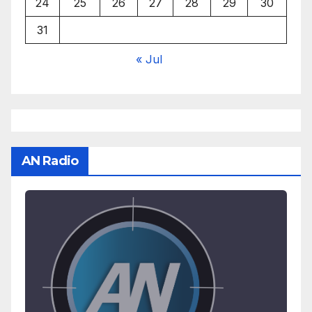
24
25
26
27
28
29
30
31
« Jul
AN Radio