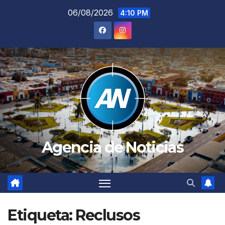
Saltar
06/08/2026
4:10 PM
al
contenido
Agencia de Noticias
Etiqueta:
Reclusos