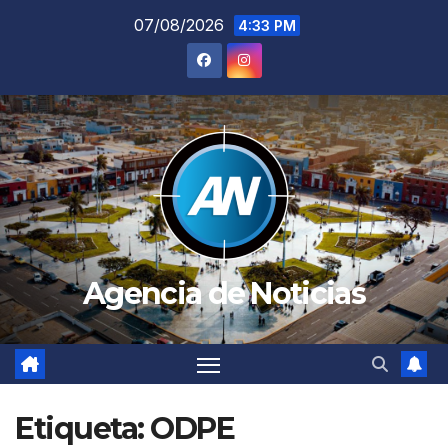
Saltar
07/08/2026
4:33 PM
al
contenido
Agencia de Noticias
Etiqueta:
ODPE