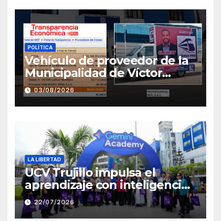
POLÍTICA
Vehículo de proveedor de la
Municipalidad de Víctor
Larco aparece con publicidad
03/08/2026
de campaña de León
Clement
LA LIBERTAD
UCV Trujillo impulsa el
aprendizaje con inteligencia
artificial a través de Google
22/07/2026
Gemini