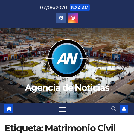
Saltar
07/08/2026
5:34 AM
al
contenido
Agencia de Noticias
Etiqueta:
Matrimonio Civil