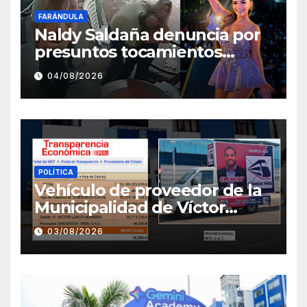
FARÁNDULA
Naldy Saldaña denuncia por
presuntos tocamientos
indebidos a director musical
04/08/2026
de La Bella Luz
POLÍTICA
Vehículo de proveedor de la
Municipalidad de Víctor
Larco aparece con publicidad
03/08/2026
de campaña de León
Clement