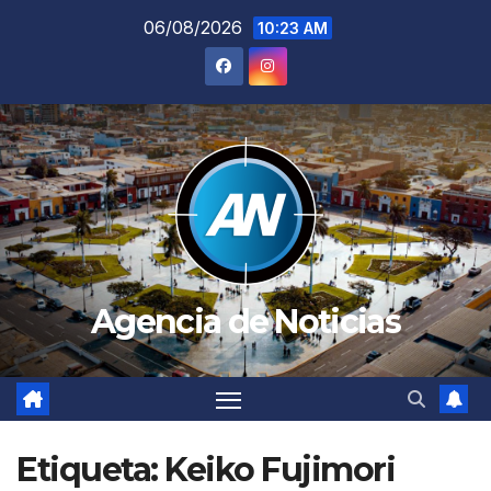
Saltar
06/08/2026
10:23 AM
al
contenido
Agencia de Noticias
Etiqueta:
Keiko Fujimori