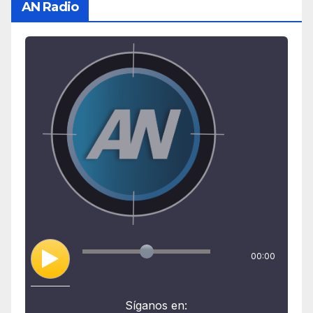
AN Radio
00:00
Síganos en: