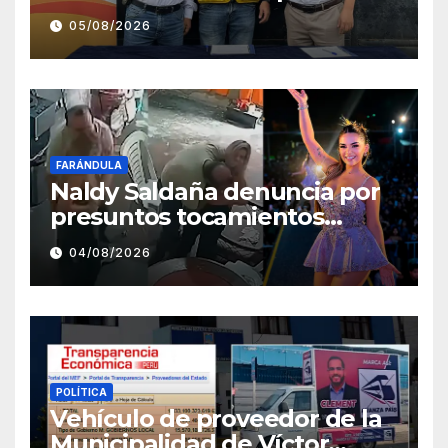
fortalecer la atención en el
05/08/2026
Centro de Salud de Salaverry
FARÁNDULA
Naldy Saldaña denuncia por
presuntos tocamientos
indebidos a director musical
04/08/2026
de La Bella Luz
POLÍTICA
Vehículo de proveedor de la
Municipalidad de Víctor