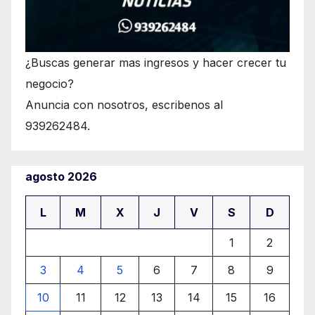
¿Buscas generar mas ingresos y hacer crecer tu
negocio?
Anuncia con nosotros, escribenos al
939262484.
agosto 2026
L
M
X
J
V
S
D
1
2
3
4
5
6
7
8
9
10
11
12
13
14
15
16