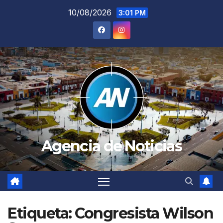
Saltar
10/08/2026
3:01 PM
al
contenido
Agencia de Noticias
Etiqueta:
Congresista Wilson