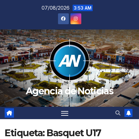
Saltar
07/08/2026
3:53 AM
al
contenido
Agencia de Noticias
Etiqueta:
Basquet U17