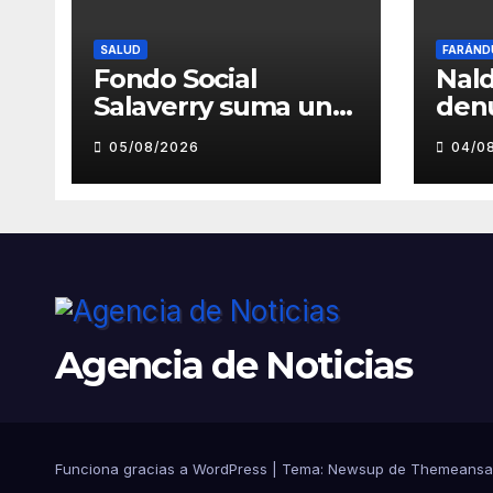
SALUD
FARÁND
Fondo Social
Nald
Salaverry suma un
den
nuevo esfuerzo
pre
05/08/2026
04/0
para fortalecer la
toc
atención en el
inde
Centro de Salud de
musi
Salaverry
Luz
Agencia de Noticias
Funciona gracias a WordPress
|
Tema:
Newsup
de
Themeansa