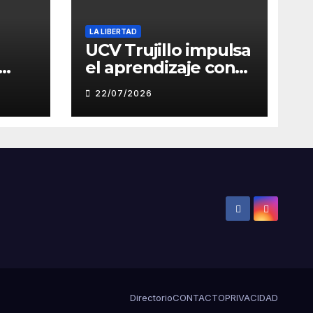
LA LIBERTAD
UCV Trujillo impulsa
el aprendizaje con
de
inteligencia artificial
22/07/2026
a través de Google
Gemini
ón
Directorio
CONTACTO
PRIVACIDAD