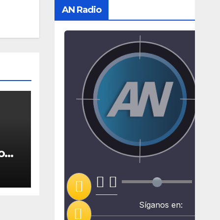
AN Radio
o
pión
Síganos en: