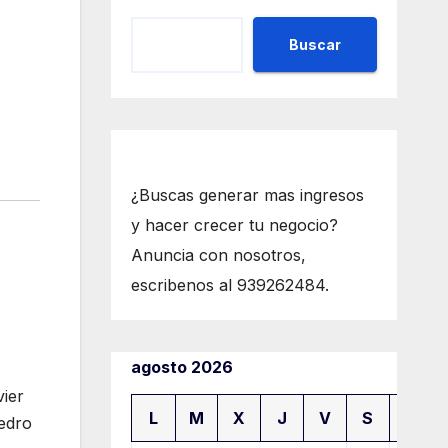
Buscar
¿Buscas generar mas ingresos
y hacer crecer tu negocio?
Anuncia con nosotros,
escribenos al 939262484.
agosto 2026
vier
L
M
X
J
V
S
D
Pedro