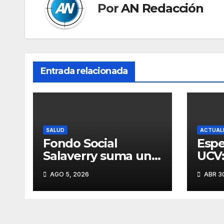
Por
AN Redacción
Entrada relacionada
SALUD
ACTUAL
Fondo Social
Espe
Salaverry suma un
UCV:
nuevo esfuerzo
y es
AGO 5, 2026
ABR 30
para fortalecer la
agra
atención en el
ment
Centro de Salud de
Libe
Salaverry