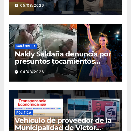
fortalecer la atención en el
05/08/2026
Centro de Salud de Salaverry
FARÁNDULA
Naldy Saldaña denuncia por
presuntos tocamientos
indebidos a director musical
04/08/2026
de La Bella Luz
POLÍTICA
Vehículo de proveedor de la
Municipalidad de Víctor