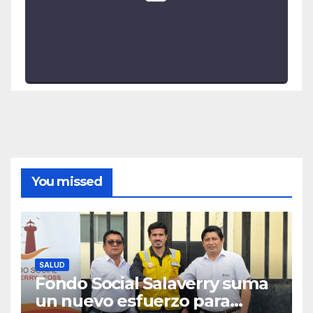
You missed
SALUD
Fondo Social Salaverry suma
un nuevo esfuerzo para