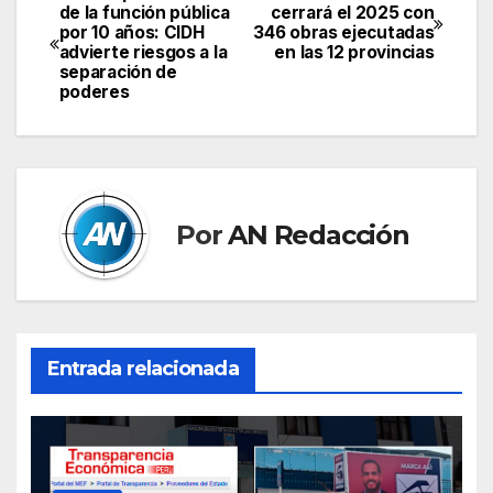
Navegación
de la función pública
cerrará el 2025 con
por 10 años: CIDH
346 obras ejecutadas
de
advierte riesgos a la
en las 12 provincias
separación de
entradas
poderes
Por
AN Redacción
Entrada relacionada