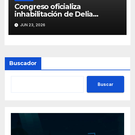
Congreso oficializa
inhabilitación de Delia
Espinoza por 10 años para
JUN 23, 2026
ejercer cargos públicos
Buscador
Buscar