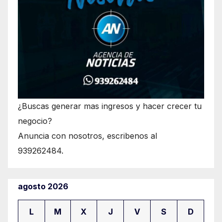
¿Buscas generar mas ingresos y hacer crecer tu
negocio?
Anuncia con nosotros, escribenos al
939262484.
agosto 2026
L
M
X
J
V
S
D