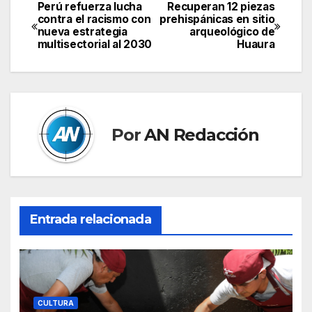
Perú refuerza lucha
Recuperan 12 piezas
Navegación
contra el racismo con
prehispánicas en sitio
nueva estrategia
arqueológico de
de
multisectorial al 2030
Huaura
entradas
Por
AN Redacción
Entrada relacionada
CULTURA