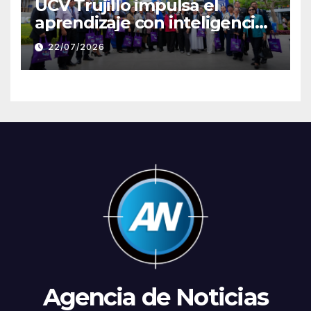
UCV Trujillo impulsa el
aprendizaje con inteligencia
artificial a través de Google
22/07/2026
Gemini
Agencia de Noticias