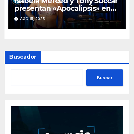
Isabela Merced y Tony Succar
presentan «Apocalipsis» en
versión salsa
AGO 15, 2025
Buscador
Buscar