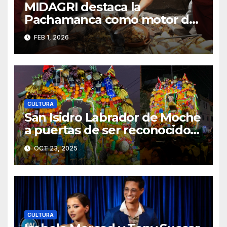
MIDAGRI destaca la
Pachamanca como motor de
biodiversidad y desarrollo
FEB 1, 2026
rural
CULTURA
San Isidro Labrador de Moche
a puertas de ser reconocido
Patrimonio Cultural de la
OCT 23, 2025
Nación
CULTURA