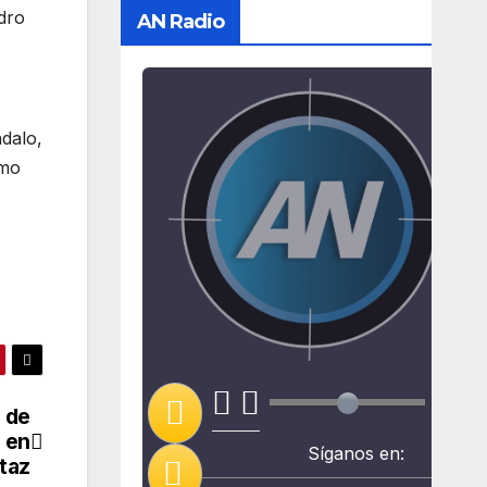
edro
AN Radio
dalo,
omo
 de
 en
Síganos en:
taz