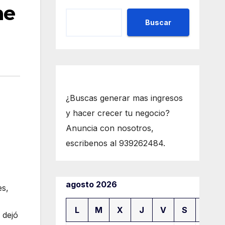
ne
Buscar
¿Buscas generar mas ingresos
y hacer crecer tu negocio?
Anuncia con nosotros,
escribenos al 939262484.
agosto 2026
es,
L
M
X
J
V
S
D
 dejó