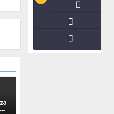
iza
e