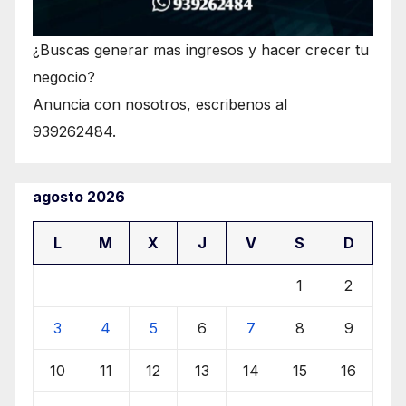
¿Buscas generar mas ingresos y hacer crecer tu
negocio?
Anuncia con nosotros, escribenos al
939262484.
agosto 2026
L
M
X
J
V
S
D
1
2
3
4
5
6
7
8
9
10
11
12
13
14
15
16