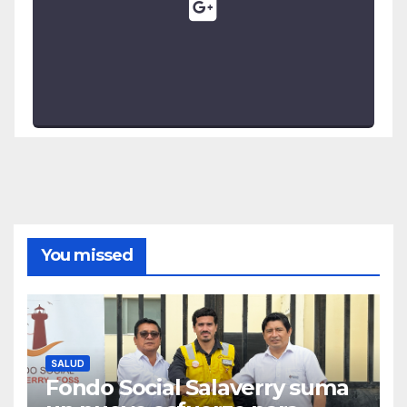
You missed
SALUD
Fondo Social Salaverry suma