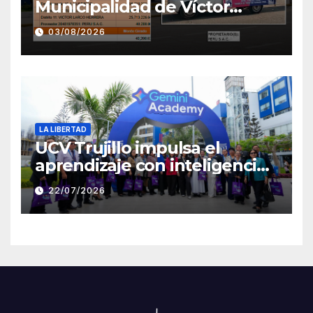
Municipalidad de Víctor
Larco aparece con publicidad
03/08/2026
de campaña de León
Clement
LA LIBERTAD
UCV Trujillo impulsa el
aprendizaje con inteligencia
artificial a través de Google
22/07/2026
Gemini