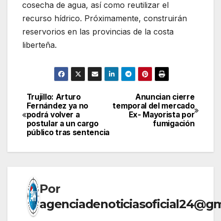
cosecha de agua, así como reutilizar el
recurso hídrico. Próximamente, construirán
reservorios en las provincias de la costa
liberteña.
Trujillo: Arturo
Anuncian cierre
Navegación
Fernández ya no
temporal del mercado
podrá volver a
Ex- Mayorista por
de
postular a un cargo
fumigación
público tras sentencia
entradas
Por
agenciadenoticiasoficial24@g