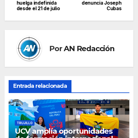
de
huelga indefinida
denuncia Joseph
desde el 21 de julio
Cubas
entradas
Por
AN Redacción
Entrada relacionada
TRUJILLO
UCV amplía oportunidades