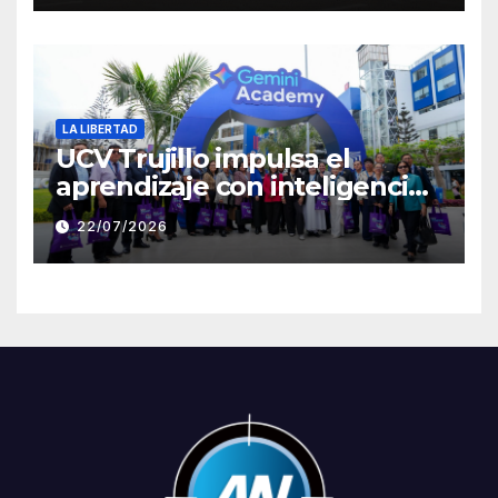
Clement
LA LIBERTAD
UCV Trujillo impulsa el
aprendizaje con inteligencia
artificial a través de Google
22/07/2026
Gemini