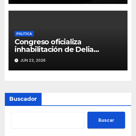
técnica, según Contraloría
POLÍTICA
Congreso oficializa
inhabilitación de Delia
Espinoza por 10 años para
JUN 23, 2026
ejercer cargos públicos
Buscador
Buscar