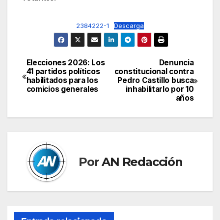
2384222-1
Descarga
Elecciones 2026: Los
Denuncia
Navegación
41 partidos políticos
constitucional contra
habilitados para los
Pedro Castillo busca
de
comicios generales
inhabilitarlo por 10
años
entradas
Por
AN Redacción