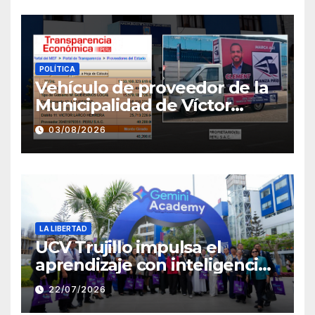
POLÍTICA
Vehículo de proveedor de la
Municipalidad de Víctor
Larco aparece con publicidad
03/08/2026
de campaña de León
Clement
LA LIBERTAD
UCV Trujillo impulsa el
aprendizaje con inteligencia
artificial a través de Google
22/07/2026
Gemini