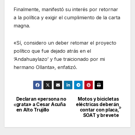
Finalmente, manifestó su interés por retornar
a la política y exigir el cumplimiento de la carta
magna.
«Sí, considero un deber retomar el proyecto
político que fue dejado atrás en el
‘Andahuaylazo’ y fue traicionado por mi
hermano Ollanta», enfatizó.
Declaran «persona no
Motos y bicicletas
Navegación
grata» a Cesar Acuña
eléctricas deberán
en Alto Trujillo
contar con placa,
de
SOAT y brevete
entradas