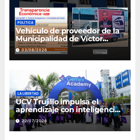
POLÍTICA
Vehículo de proveedor de la
Municipalidad de Víctor
Larco aparece con publicidad
03/08/2026
de campaña de León
Clement
LA LIBERTAD
UCV Trujillo impulsa el
aprendizaje con inteligencia
artificial a través de Google
22/07/2026
Gemini