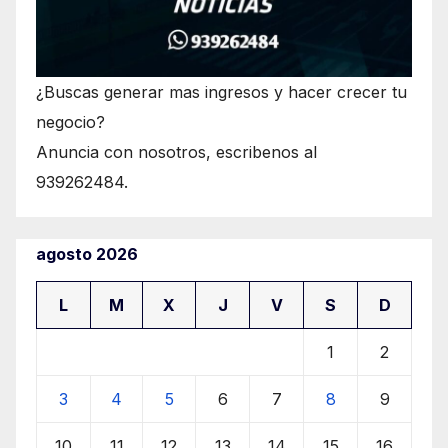
¿Buscas generar mas ingresos y hacer crecer tu
negocio?
Anuncia con nosotros, escribenos al
939262484.
agosto 2026
L
M
X
J
V
S
D
1
2
3
4
5
6
7
8
9
10
11
12
13
14
15
16