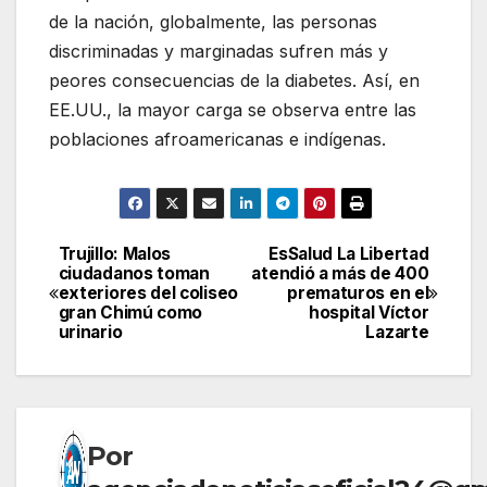
de la nación, globalmente, las personas
discriminadas y marginadas sufren más y
peores consecuencias de la diabetes. Así, en
EE.UU., la mayor carga se observa entre las
poblaciones afroamericanas e indígenas.
Trujillo: Malos
EsSalud La Libertad
Navegación
ciudadanos toman
atendió a más de 400
exteriores del coliseo
prematuros en el
de
gran Chimú como
hospital Víctor
urinario
Lazarte
entradas
Por