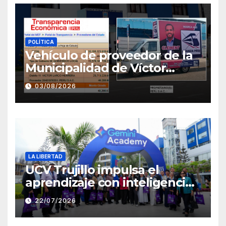
POLÍTICA
Vehículo de proveedor de la
Municipalidad de Víctor
Larco aparece con publicidad
03/08/2026
de campaña de León
Clement
LA LIBERTAD
UCV Trujillo impulsa el
aprendizaje con inteligencia
artificial a través de Google
22/07/2026
Gemini