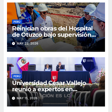
PERÚ
Reinician obras del Hospital
de Otuzco bajo supervisión
del GORE La Libertad
MAY 22, 2026
PERÚ
Universidad César Vallejo
reunió a expertos en
psicología forense y
MAY 15, 2026
prevención de la violencia en
seminario internacional