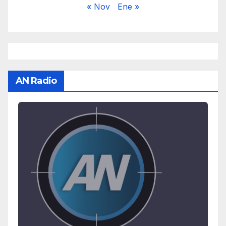
« Nov
Ene »
AN Radio