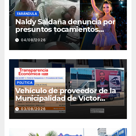
FARÁNDULA
Naldy Saldaña denuncia por
presuntos tocamientos
indebidos a director musical
04/08/2026
de La Bella Luz
POLÍTICA
Vehículo de proveedor de la
Municipalidad de Víctor
Larco aparece con publicidad
03/08/2026
de campaña de León
Clement