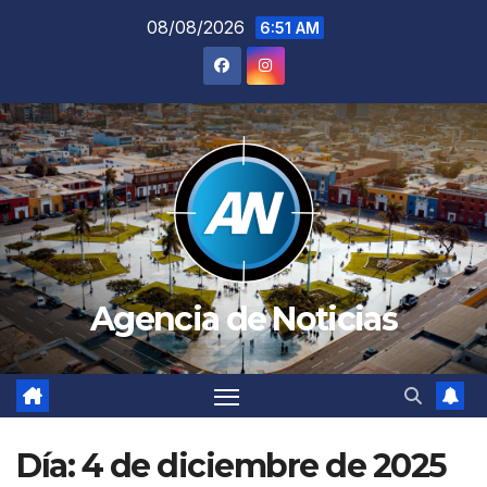
Saltar
08/08/2026
6:51 AM
al
contenido
Agencia de Noticias
Día:
4 de diciembre de 2025