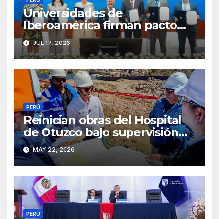
PERÚ
Universidades de
Iberoamérica firman pacto
por la salud mental en Trujillo
JUL 17, 2026
PERÚ
Reinician obras del Hospital
de Otuzco bajo supervisión
del GORE La Libertad
MAY 22, 2026
PERÚ