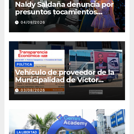
Naldy Saldaña denuncia por
presuntos tocamientos
indebidos a director musical
04/08/2026
de La Bella Luz
POLÍTICA
Vehículo de proveedor de la
Municipalidad de Víctor
Larco aparece con publicidad
03/08/2026
de campaña de León
Clement
LA LIBERTAD