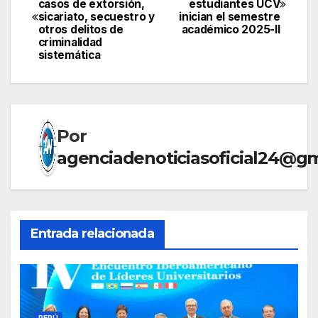
casos de extorsión,
estudiantes UCV
de
sicariato, secuestro y
inician el semestre
otros delitos de
académico 2025-II
entradas
criminalidad
sistemática
Por
agenciadenoticiasoficial24@g
Entrada relacionada