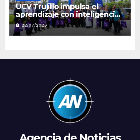
UCV Trujillo impulsa el
aprendizaje con inteligencia
artificial a través de Google
22/07/2026
Gemini
Agencia de Noticias