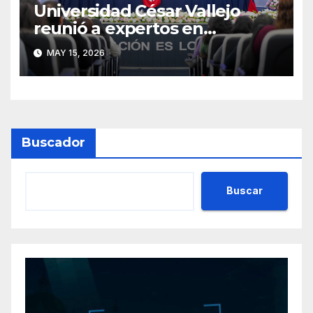
Universidad César Vallejo
reunió a expertos en
psicología forense y
MAY 15, 2026
prevención de la violencia en
seminario internacional
Buscador
Buscar