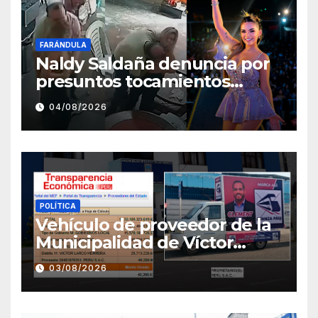
FARÁNDULA
Naldy Saldaña denuncia por
presuntos tocamientos
indebidos a director musical
04/08/2026
de La Bella Luz
POLÍTICA
Vehículo de proveedor de la
Municipalidad de Víctor
Larco aparece con publicidad
03/08/2026
de campaña de León
Clement