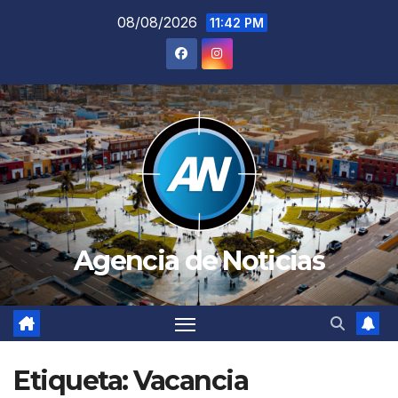
Saltar
08/08/2026
11:42 PM
al
contenido
Agencia de Noticias
Etiqueta:
Vacancia