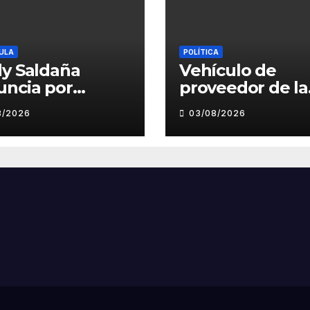
ULA
POLÍTICA
y Saldaña
Vehículo de
uncia por
proveedor de la
suntos
Municipalidad 
8/2026
03/08/2026
amientos
Víctor Larco
bidos a director
aparece con
cal de La Bella
publicidad de
campaña de Le
Clement