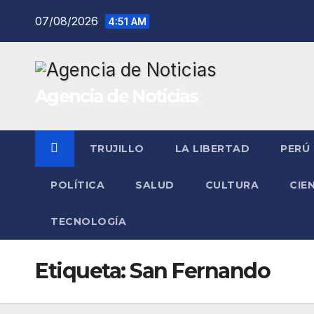
Saltar
07/08/2026
4:51 AM
al
contenido
Agencia de Noticias
TRUJILLO
LA LIBERTAD
PERÚ
POLÍTICA
SALUD
CULTURA
CIE
TECNOLOGÍA
Etiqueta:
San Fernando