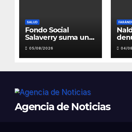
SALUD
FARÁND
Fondo Social
Nald
Salaverry suma un
den
nuevo esfuerzo
pre
05/08/2026
04/0
para fortalecer la
toc
atención en el
inde
Centro de Salud de
musi
Salaverry
Luz
Agencia de Noticias