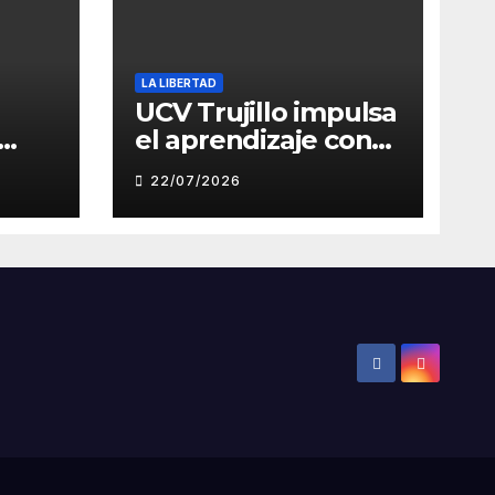
LA LIBERTAD
UCV Trujillo impulsa
el aprendizaje con
de
inteligencia artificial
22/07/2026
a través de Google
Gemini
ón