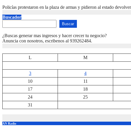
Policías protestaron en la plaza de armas y pidieron al estado devolve
Buscador
Buscar
¿Buscas generar mas ingresos y hacer crecer tu negocio?
Anuncia con nosotros, escribenos al 939262484.
L
M
3
4
10
11
17
18
24
25
31
AN Radio