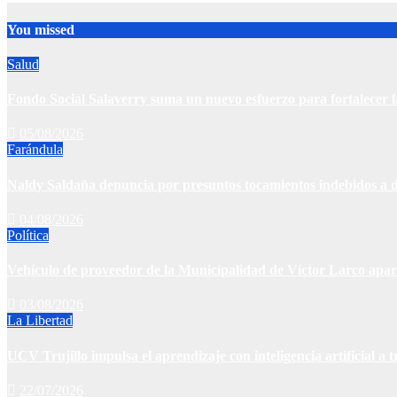
You missed
Salud
Fondo Social Salaverry suma un nuevo esfuerzo para fortalecer l
05/08/2026
Farándula
Naldy Saldaña denuncia por presuntos tocamientos indebidos a d
04/08/2026
Política
Vehículo de proveedor de la Municipalidad de Víctor Larco apa
03/08/2026
La Libertad
UCV Trujillo impulsa el aprendizaje con inteligencia artificial a
22/07/2026