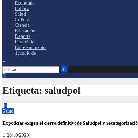
Economía
Política
Salud
Cultura
Ciencia
Educación
Deporte
Farándula
Entretenimiento
Tecnología
Etiqueta:
saludpol
Salud
Expolicías exigen el cierre definitivode Saludpol y recategorizaci
20/10/2023