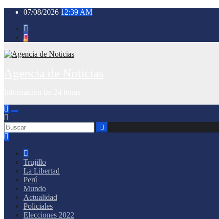
Saltar
07/08/2026
12:39 AM
al
contenido
Agencia de Noticias
Información las 24 horas
Trujillo
La Libertad
Perú
Mundo
Actualidad
Policiales
Elecciones 2022