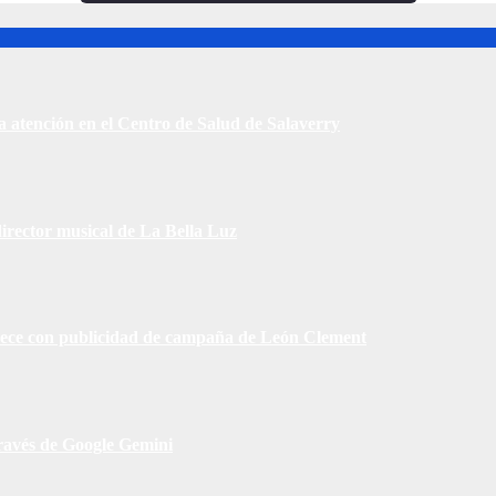
a atención en el Centro de Salud de Salaverry
irector musical de La Bella Luz
rece con publicidad de campaña de León Clement
 través de Google Gemini