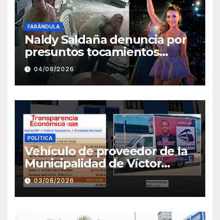
FARÁNDULA
Naldy Saldaña denuncia por
presuntos tocamientos
indebidos a director musical
04/08/2026
de La Bella Luz
POLÍTICA
Vehículo de proveedor de la
Municipalidad de Víctor
Larco aparece con publicidad
03/08/2026
de campaña de León
Clement