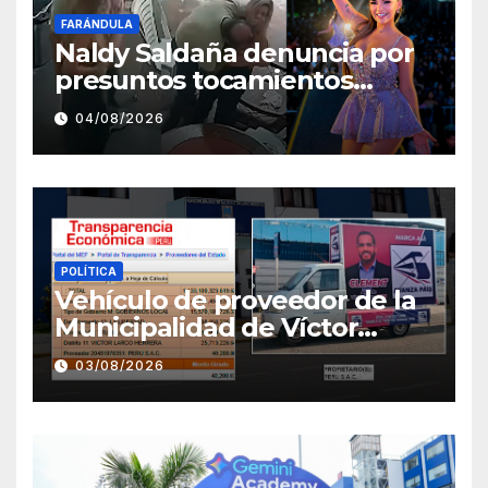
FARÁNDULA
Naldy Saldaña denuncia por
presuntos tocamientos
indebidos a director musical
04/08/2026
de La Bella Luz
POLÍTICA
Vehículo de proveedor de la
Municipalidad de Víctor
Larco aparece con publicidad
03/08/2026
de campaña de León
Clement