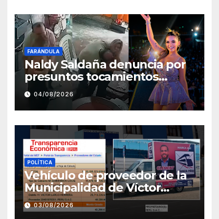
FARÁNDULA
Naldy Saldaña denuncia por
presuntos tocamientos
indebidos a director musical
04/08/2026
de La Bella Luz
POLÍTICA
Vehículo de proveedor de la
Municipalidad de Víctor
Larco aparece con publicidad
03/08/2026
de campaña de León