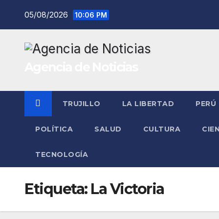
Saltar
05/08/2026
10:06 PM
al
contenido
Agencia de Noticias
TRUJILLO
LA LIBERTAD
PERÚ
POLÍTICA
SALUD
CULTURA
CIE
TECNOLOGÍA
Etiqueta:
La Victoria