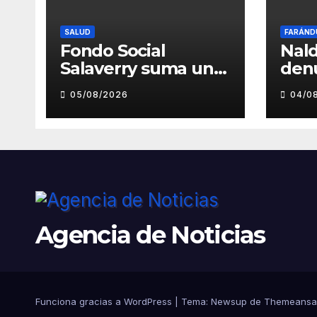
SALUD
FARÁND
Fondo Social
Nald
Salaverry suma un
den
nuevo esfuerzo
pre
05/08/2026
04/0
para fortalecer la
toc
atención en el
inde
Centro de Salud de
musi
Salaverry
Luz
Agencia de Noticias
Funciona gracias a WordPress
|
Tema: Newsup de
Themeansa