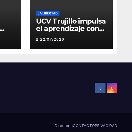
LA LIBERTAD
UCV Trujillo impulsa
el aprendizaje con
de
inteligencia artificial
22/07/2026
a través de Google
Gemini
ón
Directorio
CONTACTO
PRIVACIDAD