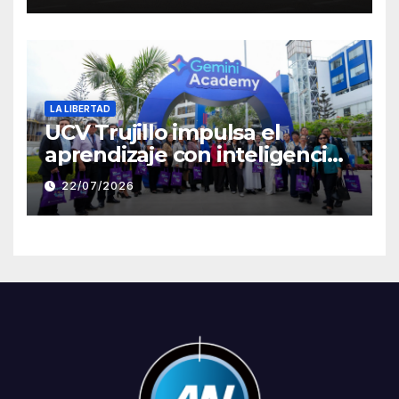
Clement
LA LIBERTAD
UCV Trujillo impulsa el
aprendizaje con inteligencia
artificial a través de Google
22/07/2026
Gemini