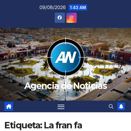
Saltar
09/08/2026
1:43 AM
al
contenido
Agencia de Noticias
Etiqueta:
La fran fa