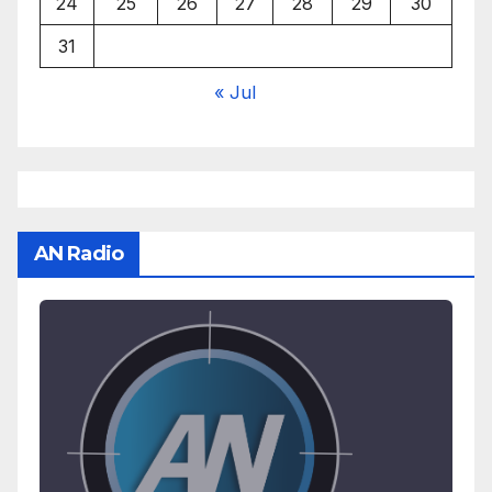
24
25
26
27
28
29
30
31
« Jul
AN Radio