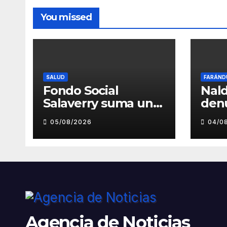
You missed
SALUD
FARÁND
Fondo Social
Nald
Salaverry suma un
den
nuevo esfuerzo
pre
05/08/2026
04/0
para fortalecer la
toc
atención en el
inde
Centro de Salud de
musi
Salaverry
Luz
Agencia de Noticias