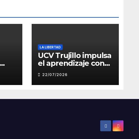
LA LIBERTAD
UCV Trujillo impulsa
el aprendizaje con
de
inteligencia artificial
22/07/2026
a través de Google
Gemini
ón