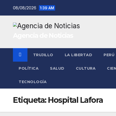
Saltar
08/08/2026
1:39 AM
al
contenido
Agencia de Noticias
TRUJILLO
LA LIBERTAD
PERÚ
POLÍTICA
SALUD
CULTURA
CIE
TECNOLOGÍA
Etiqueta:
Hospital Lafora