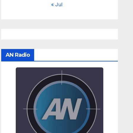
« Jul
AN Radio