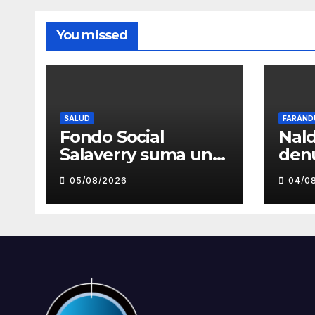
You missed
SALUD
FARÁND
Fondo Social
Nald
Salaverry suma un
den
nuevo esfuerzo
pre
05/08/2026
04/0
para fortalecer la
toc
atención en el
inde
Centro de Salud de
musi
Salaverry
Luz