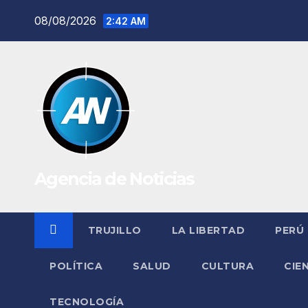
Saltar
08/08/2026
2:42 AM
al
contenido
Agencia de Noticias
TRUJILLO
LA LIBERTAD
PERÚ
POLÍTICA
SALUD
CULTURA
CIE
TECNOLOGÍA