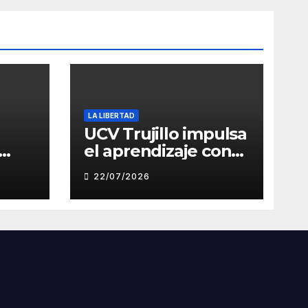
LA LIBERTAD
UCV Trujillo impulsa
el aprendizaje con
de
inteligencia artificial
22/07/2026
a través de Google
Gemini
ón